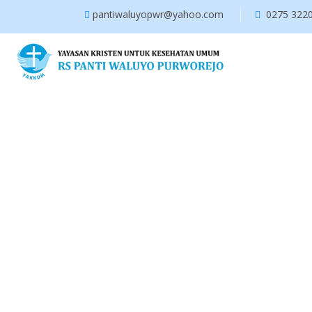
pantiwaluyopwr@yahoo.com
0275 322