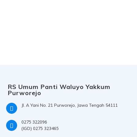
Rawat Jalan
Pelayanan Unggulan
P
Manajemen
Sejarah Berdiri
Visi Mi
RS Umum Panti Waluyo Yakkum
Purworejo
Jl. A Yani No. 21 Purworejo, Jawa Tengah 54111
0275 322096
(IGD) 0275 323465