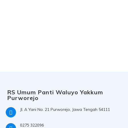
Pelayanan 24 Jam
Rawat Inap
Rawat Jalan
Pelayanan Unggulan
P
Manajemen
Sejarah Berdiri
Visi Mi
RS Umum Panti Waluyo Yakkum
Purworejo
Jl. A Yani No. 21 Purworejo, Jawa Tengah 54111
0275 322096